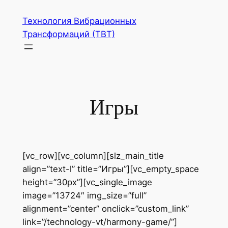
Перейти
Технология Вибрационных
к
Трансформаций (ТВТ)
содержимому
Игры
[vc_row][vc_column][slz_main_title
align=”text-l” title=”Игры”][vc_empty_space
height=”30px”][vc_single_image
image=”13724″ img_size=”full”
alignment=”center” onclick=”custom_link”
link=”/technology-vt/harmony-game/”]